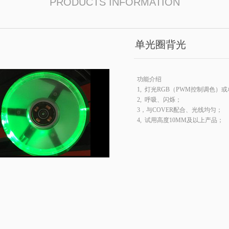
PRODUCTS INFORMATION
单光圈背光
功能介绍
1, 灯光RGB（PWM控制调色）
2, 呼吸、闪烁；
3，与COVER配合、光线均匀；
4, 试用高度10MM及以上产品；